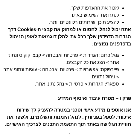
לזכור את ההעדפות שלך,
לנתח את השימוש באתר,
להציע תוכן ושירותים רלוונטיים יותר.
אתה יכול לנהל, לחסום או למחוק את קבצי ה-Cookies דרך
הגדרות הדפדפן שלך בכל עת. להלן דוגמאות לאופן הניהול
בדפדפנים נפוצים:
גוגל כרום: הגדרות > פרטיות ואבטחה > קבצי קוקיס ונתוני
אתר > הצג את כל הקבצים.
פיירפוקס: אפשרויות > פרטיות ואבטחה > עוגיות ונתוני אתר
> ניהול נתונים.
ספארי: הגדרות > פרטיות > נהל נתוני אתר.
פרק ו – מטרת עיבוד ואיסוף המידע
אנו אוספים מידע אישי וטכני במטרה להעניק לך שירות
איכותי, לטפל בפניותיך, לנהל הזמנות ותשלומים, ולשפר את
חוויית הגלישה באתר תוך התאמת התכנים לצרכיך האישיים.