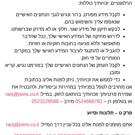
הרלוונטיים. זכויותיך כוללות:
לקבל מידע מפורט, ברור ונגיש לגבי הנתונים האישיים
שנאספו עליך והשימוש בהם.
לבקש תיקון של מידע שגוי, חלקי או לא מדויק שברשותנו.
לדרוש מחיקה של המידע האישי שלך, ככל שהדבר
מתאפשר וללא פגיעה בחובות חוקיות או חוזיות.
להגביל או להתנגד לעיבוד המידע האישי שלך במקרים
המותרים על פי חוק.
לקבל העתק של הנתונים האישיים שלך בפורמט נגיש, קריא
ומובן.
כדי לממש את זכויותיך, ניתן לפנות אלינו בכתובת:
אנו מחויבים לטפל בפניותיך במהירות וביסודיות, ולהבטיח את
שמירת פרטיותך וזכויותיך בהתאם לחוק. במייל:
ranj@joins.co.il
או בטלפון רן –
0524666782
מירב –
0523229588
פרק ט – תלונות וסיוע
אתם מוזמנים לפנות אלינו בכל עניין דרך המייל:
ranj@joins.co.il